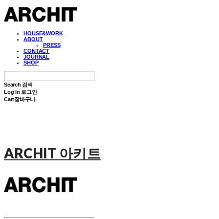
HOUSE&WORK
ABOUT
PRESS
CONTACT
JOURNAL
SHOP
Search
검색
Log In
로그인
Cart
장바구니
ARCHIT 아키트